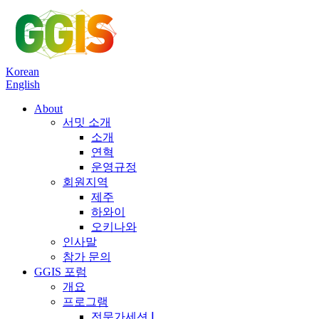
Korean
English
About
서밋 소개
소개
연혁
운영규정
회원지역
제주
하와이
오키나와
인사말
참가 문의
GGIS 포럼
개요
프로그램
전문가세션 Ⅰ