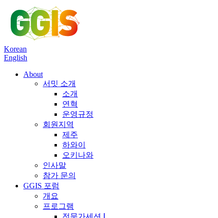
Korean
English
About
서밋 소개
소개
연혁
운영규정
회원지역
제주
하와이
오키나와
인사말
참가 문의
GGIS 포럼
개요
프로그램
전문가세션 Ⅰ